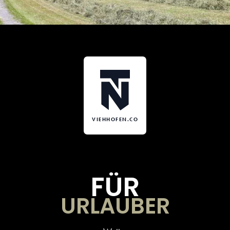
VIEHHOFEN.CO
FÜR
URLAUBER