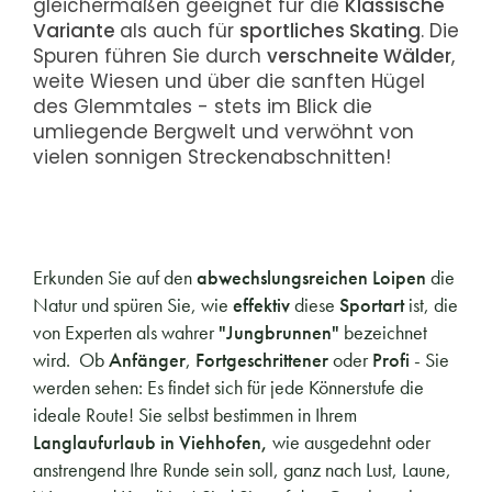
gleichermaßen geeignet für die
Klassische
Variante
als auch für
sportliches Skating
. Die
Spuren führen Sie durch
verschneite Wälder
,
weite Wiesen und über die sanften Hügel
des Glemmtales - stets im Blick die
umliegende Bergwelt und verwöhnt von
vielen sonnigen Streckenabschnitten!
Erkunden Sie auf den
abwechslungsreichen Loipen
die
Natur und spüren Sie, wie
effektiv
diese
Sportart
ist, die
von Experten als wahrer
"Jungbrunnen"
bezeichnet
wird. Ob
Anfänger
,
Fortgeschrittener
oder
Profi
- Sie
werden sehen: Es findet sich für jede Könnerstufe die
ideale Route! Sie selbst bestimmen in Ihrem
Langlaufurlaub in Viehhofen,
wie ausgedehnt oder
anstrengend Ihre Runde sein soll, ganz nach Lust, Laune,