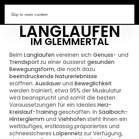
VIEHHOFEN.CO
Skip to main content
LANGLAUFEN
IM GLEMMERTAL
Beim
Langlaufen
vereinen sich
Genuss
- und
Trendsport
zu einer äusserst
gesunden
Bewegungsform
, die noch dazu
beeindruckende Naturerlebnisse
eröffnen.
Ausdauer
und
Beweglichkeit
werden trainiert, etwa 95% der Muskulatur
wird beansprucht und somit die besten
Voraussetzungen für ein ideales
Herz-
Kreislauf-Training
geschaffen. In
Saalbach-
Hinterglemm
und
Viehhofen
steht Ihnen ein
weitläufiges, erstklassig präpariertes und
schneesicheres
Loipennetz
zur Verfügung,