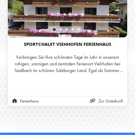
SPORTCHALET VIEHHOFEN FERIENHAUS
Verbringen Sie Ihre schönsten Tage im Jahr in unserem
ruhigen, sonnigen und zentralen Ferienort Viehhofen bei
Saalbach im schönen Salzburger Land. Egal ob Sommer-
oder Winterurlaub, tanken Sie in unserer
atemberaubenden Natur jene Energie, die Sie all den
Stress des Alltags vergessen lässt. Wir bieten Ihnen für
Ihren Wohlfühlurlaub in Viehhofen im Ferienhaus
Ferienhaus
Zur Unterkunft
Sportchalet 11 verschiedene Ferienwohnungen mit
jeglichem Komfort. Die Ferienwohnungen sind alle mit Liebe
zum Detail eingerichtet und haben alles, was Sie für einen
unbeschwerten Urlaub bei uns benötigen.