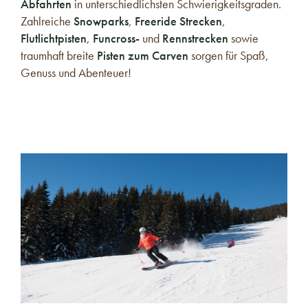
Abfahrten
in unterschiedlichsten Schwierigkeitsgraden.
Zahlreiche
Snowparks
,
Freeride Strecken
,
Flutlichtpisten
,
Funcross-
und
Rennstrecken
sowie
traumhaft breite
Pisten zum Carven
sorgen für Spaß,
Genuss und Abenteuer!