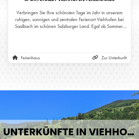
Verbringen Sie Ihre schönsten Tage im Jahr in unserem
ruhigen, sonnigen und zentralen Ferienort Viehhofen bei
Saalbach im schönen Salzburger Land. Egal ob Sommer-
oder Winterurlaub, tanken Sie in unserer
atemberaubenden Natur jene Energie, die Sie all den
Stress des Alltags vergessen lässt. Wir bieten Ihnen für
Ihren Wohlfühlurlaub in Viehhofen im Ferienhaus
Ferienhaus
Zur Unterkunft
Sportchalet 11 verschiedene Ferienwohnungen mit
jeglichem Komfort. Die Ferienwohnungen sind alle mit Liebe
zum Detail eingerichtet und haben alles, was Sie für einen
unbeschwerten Urlaub bei uns benötigen.
UNTERKÜNFTE IN VIEHHOFEN