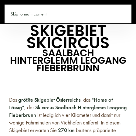
VIEHHOFEN.CO
Skip to main content
SKIGEBIET
SKICIRCUS
SAALBACH
HINTERGLEMM LEOGANG
FIEBERBRUNN
Das
größte Skigebiet Österreichs
, das
"Home of
Lässig"
, der
Skicircus Saalbach Hinterglemm Leogang
Fieberbrunn
ist lediglich vier Kilometer und damit nur
wenige Fahrminuten von Viehhofen entfernt. In diesem
Skigebiet erwarten Sie
270 km
bestens präparierte