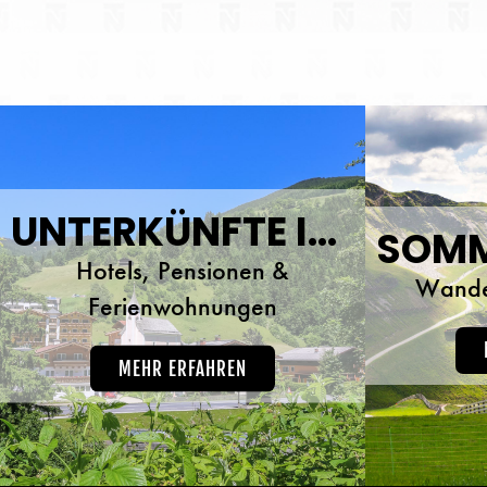
bieten Ihnen für Ihren Wohlfühlurlaub in
bieten I
Viehhofen im Ferienhaus Sportchalet 11
Viehhof
verschiedene Ferienwohnungen mit
versc
jeglichem Komfort. Die
Ferienwohnungen sind alle mit Liebe
Ferie
zum Detail eingerichtet und haben alles,
zum Deta
was Sie für einen unbeschwerten
was 
Urlaub bei uns benötigen.
UNTERKÜNFTE IN VIEHHOFEN
Hotels, Pensionen &
Wande
Ferienwohnungen
MEHR ERFAHREN