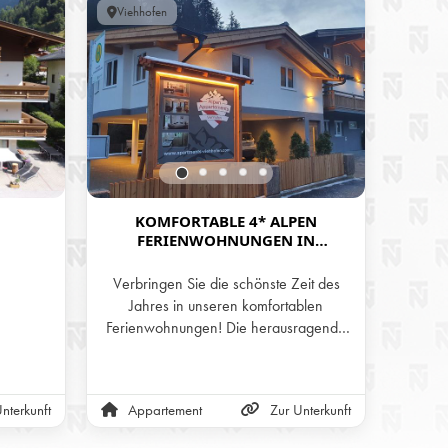
Viehhofen
Viehh
KOMFORTABLE 4* ALPEN
FERIENWOHNUNGEN IN
FERI
VIEHHOFEN IM SALZBURGER
LAND
S
Verbringen Sie die schönste Zeit des
Erlebe
Jahres in unseren komfortablen
Urla
Ferienwohnungen! Die herausragende
Fer
Lage in unmittelbarer Nähe zu den
Eingan
Bergbahnen verspricht einen
Woh
entspannenden Aufenthalt in modernen
ausg
nterkunft
Appartement
Zur Unterkunft
Fe
und gemütlichen Wohnungen, umgeben
Ferien
von einer traumhaften Alpenlandschaft.
ve