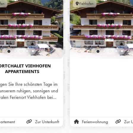
fen
Viehhofen
ORTCHALET VIEHHOFEN
APPARTEMENTS
gen Sie Ihre schönsten Tage im
 unserem ruhigen, sonnigen und
ralen Ferienort Viehhofen bei
ch im schönen Salzburger Land.
ob Sommer- oder Winterurlaub,
Sie in unserer atemberaubenden
artement
Zur Unterkunft
Ferienwohnung
Zur U
 jene Energie, die Sie all den
des Alltags vergessen lässt. Wir