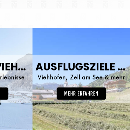
wunde
und da
WINTER IN VIEHHOFEN
AUSFLUGSZIELE IM GLEMMTAL
rlebnisse
Viehhofen, Zell am See & mehr
N
MEHR ERFAHREN