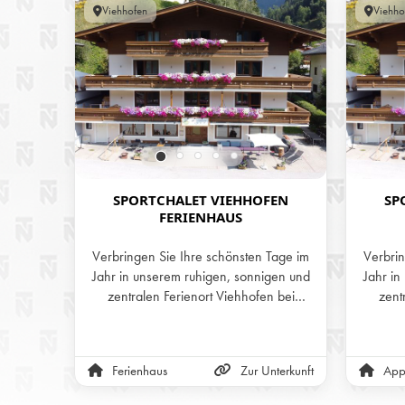
Viehhofen
Viehho
SPORTCHALET VIEHHOFEN
SP
FERIENHAUS
Verbringen Sie Ihre schönsten Tage im
Verbrin
Jahr in unserem ruhigen, sonnigen und
Jahr in
zentralen Ferienort Viehhofen bei
zent
Saalbach im schönen Salzburger Land.
Saalba
Egal ob Sommer- oder Winterurlaub,
Egal 
tanken Sie in unserer atemberaubenden
tanken 
Ferienhaus
Zur Unterkunft
App
Natur jene Energie, die Sie all den
Natur
Stress des Alltags vergessen lässt. Wir
Stress 