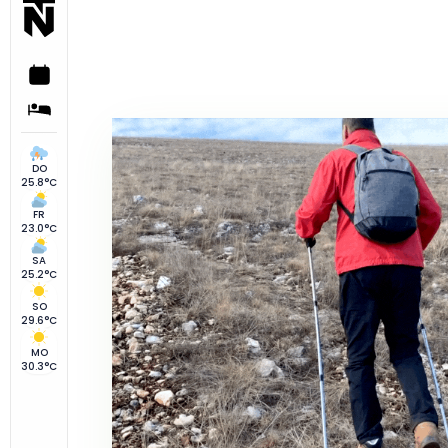
DO
25.8°C
FR
23.0°C
SA
25.2°C
SO
29.6°C
MO
30.3°C