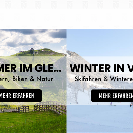
hnen für Ihren Wohlfühlurlaub in
en im Ferienhaus Sportchalet 11
hiedene Ferienwohnungen mit
jeglichem Komfort. Die
nwohnungen sind alle mit Liebe
il eingerichtet und haben alles,
Sie für einen unbeschwerten
Urlaub bei uns benötigen.
SOMMER IM GLEMMTAL
rn, Biken & Natur
Skifahren & Wintere
MEHR ERFAHREN
MEHR ERFAHRE