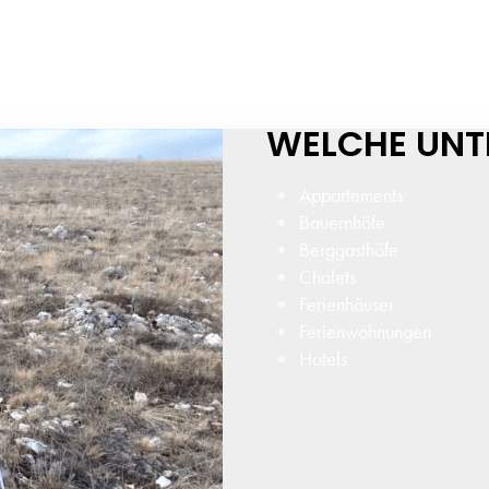
Appartements
Bauernhöfe
Berggasthöfe
Chalets
Ferienhäuser
Ferienwohnungen
Hotels