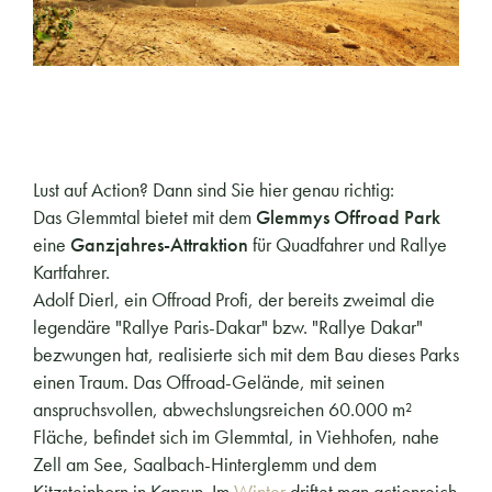
Lust auf Action? Dann sind Sie hier genau richtig:
Das Glemmtal bietet mit dem
Glemmys Offroad Park
eine
Ganzjahres-Attraktion
für Quadfahrer und Rallye
Kartfahrer.
Adolf Dierl, ein Offroad Profi, der bereits zweimal die
legendäre "Rallye Paris-Dakar" bzw. "Rallye Dakar"
bezwungen hat, realisierte sich mit dem Bau dieses Parks
einen Traum. Das Offroad-Gelände, mit seinen
anspruchsvollen, abwechslungsreichen 60.000 m²
Fläche, befindet sich im Glemmtal, in Viehhofen, nahe
Zell am See, Saalbach-Hinterglemm und dem
Kitzsteinhorn in Kaprun. Im
Winter
driftet man actionreich