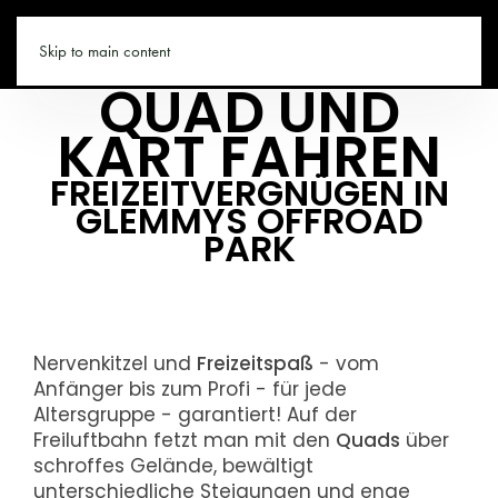
VIEHHOFEN.CO
Skip to main content
QUAD UND
KART FAHREN
FREIZEITVERGNÜGEN IN
GLEMMYS OFFROAD
PARK
Nervenkitzel und
Freizeitspaß
- vom
Anfänger bis zum Profi - für jede
Altersgruppe - garantiert! Auf der
Freiluftbahn fetzt man mit den
Quads
über
schroffes Gelände, bewältigt
unterschiedliche Steigungen und enge