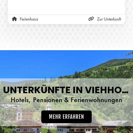
atemberaubenden Natur jene Energie, die Sie all den
Stress des Alltags vergessen lässt. Wir bieten Ihnen für
Ihren Wohlfühlurlaub in Viehhofen im Ferienhaus
Ferienhaus
Zur Unterkunft
Sportchalet 11 verschiedene Ferienwohnungen mit
jeglichem Komfort. Die Ferienwohnungen sind alle mit Liebe
zum Detail eingerichtet und haben alles, was Sie für einen
unbeschwerten Urlaub bei uns benötigen.
UNTERKÜNFTE IN VIEHHOFEN
Hotels, Pensionen & Ferienwohnungen
MEHR ERFAHREN