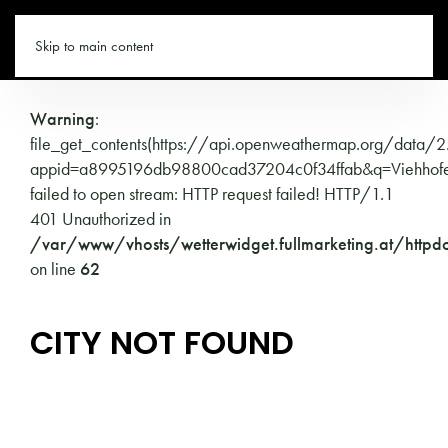
VIEHHOFEN.CO
Skip to main content
Warning
:
file_get_contents(https://api.openweathermap.org/data/2
appid=a8995196db98800cad37204c0f34ffab&q=Viehhofen
failed to open stream: HTTP request failed! HTTP/1.1
401 Unauthorized in
/var/www/vhosts/wetterwidget.fullmarketing.at/httpd
on line
62
CITY NOT FOUND