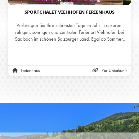
SPORTCHALET VIEHHOFEN FERIENHAUS
Verbringen Sie Ihre schönsten Tage im Jahr in unserem
ruhigen, sonnigen und zentralen Ferienort Viehhofen bei
Saalbach im schönen Salzburger Land. Egal ob Sommer-
oder Winterurlaub, tanken Sie in unserer
atemberaubenden Natur jene Energie, die Sie all den
Stress des Alltags vergessen lässt. Wir bieten Ihnen für
Ihren Wohlfühlurlaub in Viehhofen im Ferienhaus
Ferienhaus
Zur Unterkunft
Sportchalet 11 verschiedene Ferienwohnungen mit
jeglichem Komfort. Die Ferienwohnungen sind alle mit Liebe
zum Detail eingerichtet und haben alles, was Sie für einen
unbeschwerten Urlaub bei uns benötigen.